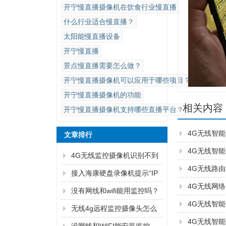
开宁慢直播摄像机在饮食行业慢直播
什么行业适合慢直播？
太阳能慢直播设备
开宁慢直播
景点慢直播需要怎么做？
开宁慢直播摄像机可以应用于哪些项目？
开宁慢直播摄像机的功能
相关内容
开宁慢直播摄像机支持哪些直播平台？
4G无线智能
文章排行
4G无线智能
4G无线监控摄像机识别不到
4G无线路
内存卡怎么解决？
接入海康硬盘录像机提示“IP
4G无线网络
通道异常”解决方法
没有网线和wifi能用监控吗？
4G无线智能
无线4g远程监控摄像头怎么
4G无线智能
连手机