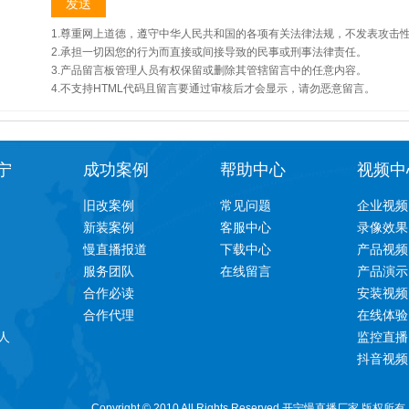
1.尊重网上道德，遵守中华人民共和国的各项有关法律法规，不发表攻击
2.承担一切因您的行为而直接或间接导致的民事或刑事法律责任。
3.产品留言板管理人员有权保留或删除其管辖留言中的任意内容。
4.不支持HTML代码且留言要通过审核后才会显示，请勿恶意留言。
宁
成功案例
帮助中心
视频中
旧改案例
常见问题
企业视频
新装案例
客服中心
录像效果
慢直播报道
下载中心
产品视频
服务团队
在线留言
产品演示
合作必读
安装视频
合作代理
在线体验
人
监控直播
抖音视频
Copyright © 2010 All Rights Reserved 开宁慢直播厂家 版权所有