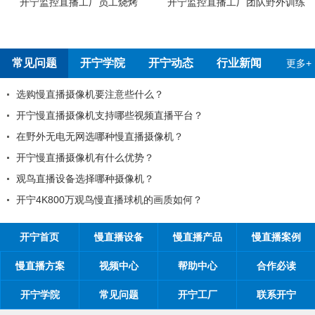
工烧烤
开宁监控直播工厂团队野外训练
开宁4G4K全彩高清慢
测报告
常见问题
开宁学院
开宁动态
行业新闻
更多+
注意些什么？
99%的工程商搞不
持哪些视频直播平台？
工程商如何制定营销
种慢直播摄像机？
工程商如何1年收入1
什么优势？
如何做好微信营销？
种摄像机？
开探究时间管理核心
慢直播球机的画质如何？
开宁首页
慢直播设备
慢直播产品
慢直播案例
慢直播方案
视频中心
帮助中心
合作必读
开宁学院
常见问题
开宁工厂
联系开宁