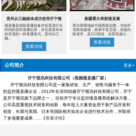
贵州从江融媒体成功使用开宁慢
新疆霍尔果斯慢直播
慢直播是借助直播设备对实景进行长
霍尔果斯地处中国西部边陲，与哈萨
直播设备案例
时间的实时直播记录，并且原原本本
克斯坦接壤，西承中亚五国，东接内
的呈现的一种直播形式。贵州从江
陆省市，是312国道、连霍高速公...
融...
查看详情
查看详情
公司简介
更多+
开宁视讯科技有限公司（视频慢直播厂家）
开宁视讯科技有限公司是一家集研发、生产、销售与服务于一体
的监控慢直播企业，2012年在深圳组建开宁视讯科技有限公司，开宁
是开宁视讯旗下品牌之一， 目前开宁专注监控慢直播系统解决方案，
公司高度重视技术研发和创新，每年投入大量资金用于新产品开发和
创造，长期与美国、日本等国际相关知名企业进行技术合作，并取得
了多项重要成果 ......
【查看详情】