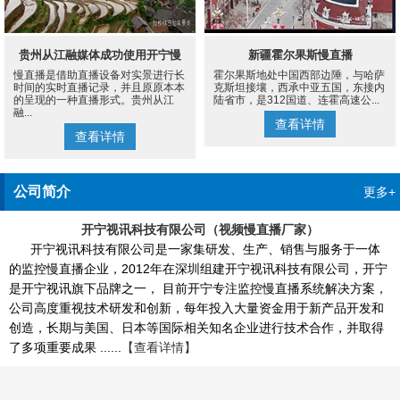
贵州从江融媒体成功使用开宁慢
新疆霍尔果斯慢直播
慢直播是借助直播设备对实景进行长
霍尔果斯地处中国西部边陲，与哈萨
直播设备案例
时间的实时直播记录，并且原原本本
克斯坦接壤，西承中亚五国，东接内
的呈现的一种直播形式。贵州从江
陆省市，是312国道、连霍高速公...
融...
查看详情
查看详情
公司简介
更多+
开宁视讯科技有限公司（视频慢直播厂家）
开宁视讯科技有限公司是一家集研发、生产、销售与服务于一体
的监控慢直播企业，2012年在深圳组建开宁视讯科技有限公司，开宁
是开宁视讯旗下品牌之一， 目前开宁专注监控慢直播系统解决方案，
公司高度重视技术研发和创新，每年投入大量资金用于新产品开发和
创造，长期与美国、日本等国际相关知名企业进行技术合作，并取得
了多项重要成果 ......
【查看详情】