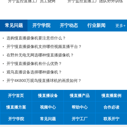
厂员工烧烤
开宁监控直播工厂团队野外训练
开宁4G4K全彩高
测报
常见问题
开宁学院
开宁动态
行业新闻
更多+
机要注意些什么？
99%的工程商
机支持哪些视频直播平台？
工程商如何制定
选哪种慢直播摄像机？
工程商如何1年收
机有什么优势？
如何做好微信营
择哪种摄像机？
开探究时间管理
观鸟慢直播球机的画质如何？
开宁首页
慢直播设备
慢直播产品
慢直播案例
慢直播方案
视频中心
帮助中心
合作必读
开宁学院
常见问题
开宁工厂
联系开宁