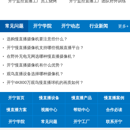
监控直播工厂团队野外训练
开宁4G4K全彩高清慢直播摄像机检
开宁5G
测报告
常见问题
开宁学院
开宁动态
行业新闻
更多+
99%的工程商搞不清楚自己的目标客户？
？
工程商如何制定营销方案？
工程商如何1年收入100万？
如何做好微信营销？
开探究时间管理核心关键：时间管理的21
？
开宁首页
慢直播设备
慢直播产品
慢直播案例
慢直播方案
视频中心
帮助中心
合作必读
开宁学院
常见问题
开宁工厂
联系开宁