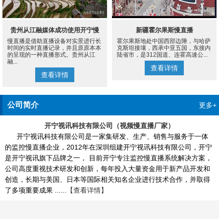
贵州从江融媒体成功使用开宁慢
新疆霍尔果斯慢直播
慢直播是借助直播设备对实景进行长
霍尔果斯地处中国西部边陲，与哈萨
直播设备案例
时间的实时直播记录，并且原原本本
克斯坦接壤，西承中亚五国，东接内
的呈现的一种直播形式。贵州从江
陆省市，是312国道、连霍高速公...
融...
查看详情
查看详情
公司简介
更多+
开宁视讯科技有限公司（视频慢直播厂家）
开宁视讯科技有限公司是一家集研发、生产、销售与服务于一体
的监控慢直播企业，2012年在深圳组建开宁视讯科技有限公司，开宁
是开宁视讯旗下品牌之一， 目前开宁专注监控慢直播系统解决方案，
公司高度重视技术研发和创新，每年投入大量资金用于新产品开发和
创造，长期与美国、日本等国际相关知名企业进行技术合作，并取得
了多项重要成果 ......
【查看详情】