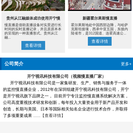
贵州从江融媒体成功使用开宁慢
新疆霍尔果斯慢直播
慢直播是借助直播设备对实景进行长
霍尔果斯地处中国西部边陲，与哈萨
直播设备案例
时间的实时直播记录，并且原原本本
克斯坦接壤，西承中亚五国，东接内
的呈现的一种直播形式。贵州从江
陆省市，是312国道、连霍高速公...
融...
查看详情
查看详情
公司简介
更多+
开宁视讯科技有限公司（视频慢直播厂家）
开宁视讯科技有限公司是一家集研发、生产、销售与服务于一体
的监控慢直播企业，2012年在深圳组建开宁视讯科技有限公司，开宁
是开宁视讯旗下品牌之一， 目前开宁专注监控慢直播系统解决方案，
公司高度重视技术研发和创新，每年投入大量资金用于新产品开发和
创造，长期与美国、日本等国际相关知名企业进行技术合作，并取得
了多项重要成果 ......
【查看详情】