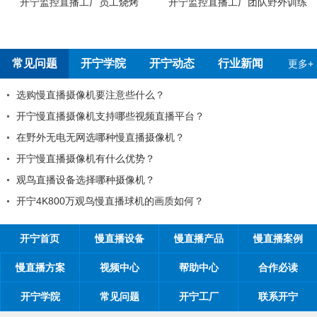
厂员工烧烤
开宁监控直播工厂团队野外训练
开宁4G4K全彩高
测报
常见问题
开宁学院
开宁动态
行业新闻
更多+
机要注意些什么？
99%的工程商
机支持哪些视频直播平台？
工程商如何制定
选哪种慢直播摄像机？
工程商如何1年收
机有什么优势？
如何做好微信营
择哪种摄像机？
开探究时间管理
观鸟慢直播球机的画质如何？
开宁首页
慢直播设备
慢直播产品
慢直播案例
慢直播方案
视频中心
帮助中心
合作必读
开宁学院
常见问题
开宁工厂
联系开宁