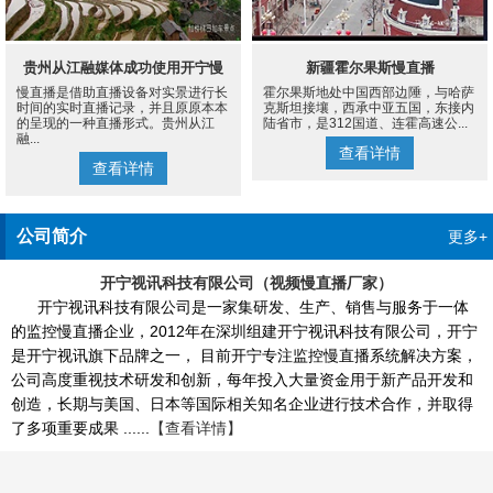
贵州从江融媒体成功使用开宁慢
新疆霍尔果斯慢直播
慢直播是借助直播设备对实景进行长
霍尔果斯地处中国西部边陲，与哈萨
直播设备案例
时间的实时直播记录，并且原原本本
克斯坦接壤，西承中亚五国，东接内
的呈现的一种直播形式。贵州从江
陆省市，是312国道、连霍高速公...
融...
查看详情
查看详情
公司简介
更多+
开宁视讯科技有限公司（视频慢直播厂家）
开宁视讯科技有限公司是一家集研发、生产、销售与服务于一体
的监控慢直播企业，2012年在深圳组建开宁视讯科技有限公司，开宁
是开宁视讯旗下品牌之一， 目前开宁专注监控慢直播系统解决方案，
公司高度重视技术研发和创新，每年投入大量资金用于新产品开发和
创造，长期与美国、日本等国际相关知名企业进行技术合作，并取得
了多项重要成果 ......
【查看详情】