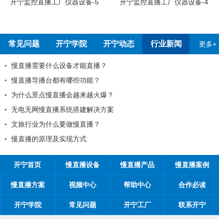
开宁监控直播工厂员工烧烤
开宁监控直播工厂仪器设备-4
常见问题
开宁学院
开宁动态
行业新闻
更多+
己的目标客户？
2026年春节放假通知！
开宁联合创始人给您的一封
？
2026年开宁五一劳动节放
全国反扒大王苑国栋考察深
时间管理的21项原则
为环保出一份力，开宁日夜
开宁监控厂家最新宣传折页
开宁首页
慢直播设备
慢直播产品
慢直播案例
慢直播方案
视频中心
帮助中心
合作必读
开宁学院
常见问题
开宁工厂
联系开宁