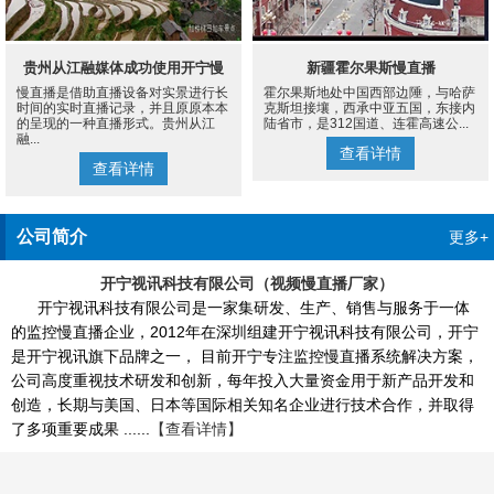
贵州从江融媒体成功使用开宁慢
新疆霍尔果斯慢直播
慢直播是借助直播设备对实景进行长
霍尔果斯地处中国西部边陲，与哈萨
直播设备案例
时间的实时直播记录，并且原原本本
克斯坦接壤，西承中亚五国，东接内
的呈现的一种直播形式。贵州从江
陆省市，是312国道、连霍高速公...
融...
查看详情
查看详情
公司简介
更多+
开宁视讯科技有限公司（视频慢直播厂家）
开宁视讯科技有限公司是一家集研发、生产、销售与服务于一体
的监控慢直播企业，2012年在深圳组建开宁视讯科技有限公司，开宁
是开宁视讯旗下品牌之一， 目前开宁专注监控慢直播系统解决方案，
公司高度重视技术研发和创新，每年投入大量资金用于新产品开发和
创造，长期与美国、日本等国际相关知名企业进行技术合作，并取得
了多项重要成果 ......
【查看详情】