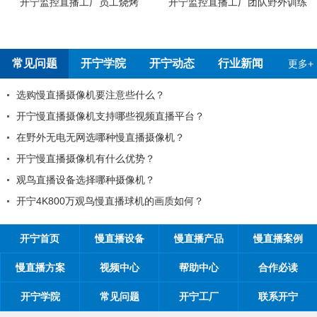
烤
开宁监控直播工厂团队野外训练
开宁4G4K全彩高清慢直播摄
测报告
常见问题
开宁学院
开宁动态
行业新闻
更多+
些什么？
99%的工程商搞不清楚自
些视频直播平台？
工程商如何制定营销方案
直播摄像机？
工程商如何1年收入100万
优势？
如何做好微信营销？
像机？
开探究时间管理核心关键
播球机的画质如何？
开宁首页
慢直播设备
慢直播产品
慢直播案例
慢直播方案
视频中心
帮助中心
合作必读
开宁学院
常见问题
开宁工厂
联系开宁