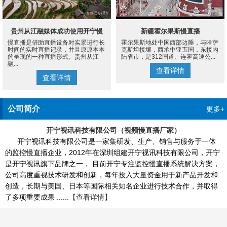
贵州从江融媒体成功使用开宁慢
新疆霍尔果斯慢直播
慢直播是借助直播设备对实景进行长
霍尔果斯地处中国西部边陲，与哈萨
直播设备案例
时间的实时直播记录，并且原原本本
克斯坦接壤，西承中亚五国，东接内
的呈现的一种直播形式。贵州从江
陆省市，是312国道、连霍高速公...
融...
查看详情
查看详情
公司简介
更多+
开宁视讯科技有限公司（视频慢直播厂家）
开宁视讯科技有限公司是一家集研发、生产、销售与服务于一体
的监控慢直播企业，2012年在深圳组建开宁视讯科技有限公司，开宁
是开宁视讯旗下品牌之一， 目前开宁专注监控慢直播系统解决方案，
公司高度重视技术研发和创新，每年投入大量资金用于新产品开发和
创造，长期与美国、日本等国际相关知名企业进行技术合作，并取得
了多项重要成果 ......
【查看详情】