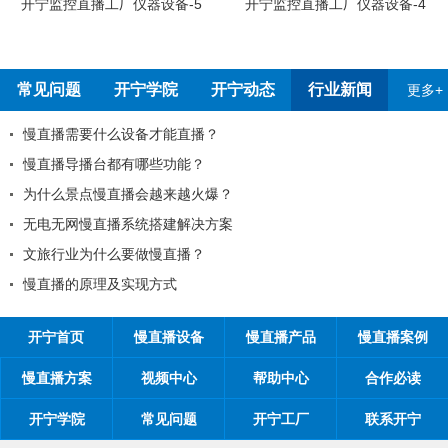
开宁监控直播工厂员工烧
-5
开宁监控直播工厂仪器设备-4
常见问题
开宁学院
开宁动态
行业新闻
更多+
2026年春节放假通知！
开宁联合创始人给您的一封信
2026年开宁五一劳动节放假通知
全国反扒大王苑国栋考察深圳开宁日夜全彩监控厂家
为环保出一份力，开宁日夜全彩监控厂家采用产品电
开宁监控厂家最新宣传折页电子版正式发布
开宁首页
慢直播设备
慢直播产品
慢直播案例
慢直播方案
视频中心
帮助中心
合作必读
开宁学院
常见问题
开宁工厂
联系开宁