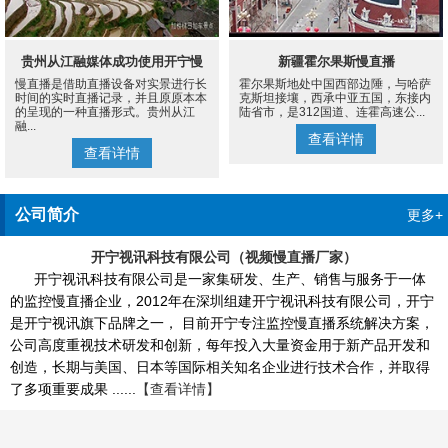
贵州从江融媒体成功使用开宁慢
新疆霍尔果斯慢直播
慢直播是借助直播设备对实景进行长
霍尔果斯地处中国西部边陲，与哈萨
直播设备案例
时间的实时直播记录，并且原原本本
克斯坦接壤，西承中亚五国，东接内
的呈现的一种直播形式。贵州从江
陆省市，是312国道、连霍高速公...
融...
查看详情
查看详情
公司简介
更多+
开宁视讯科技有限公司（视频慢直播厂家）
开宁视讯科技有限公司是一家集研发、生产、销售与服务于一体
的监控慢直播企业，2012年在深圳组建开宁视讯科技有限公司，开宁
是开宁视讯旗下品牌之一， 目前开宁专注监控慢直播系统解决方案，
公司高度重视技术研发和创新，每年投入大量资金用于新产品开发和
创造，长期与美国、日本等国际相关知名企业进行技术合作，并取得
了多项重要成果 ......
【查看详情】