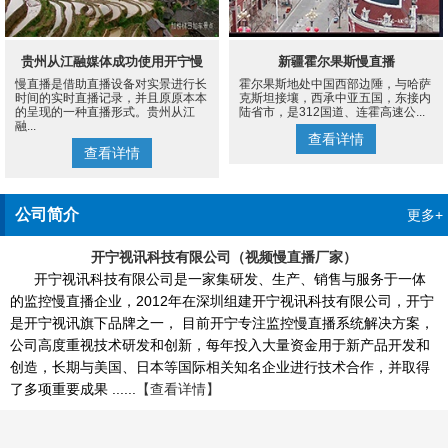
贵州从江融媒体成功使用开宁慢
新疆霍尔果斯慢直播
慢直播是借助直播设备对实景进行长
霍尔果斯地处中国西部边陲，与哈萨
直播设备案例
时间的实时直播记录，并且原原本本
克斯坦接壤，西承中亚五国，东接内
的呈现的一种直播形式。贵州从江
陆省市，是312国道、连霍高速公...
融...
查看详情
查看详情
公司简介
更多+
开宁视讯科技有限公司（视频慢直播厂家）
开宁视讯科技有限公司是一家集研发、生产、销售与服务于一体
的监控慢直播企业，2012年在深圳组建开宁视讯科技有限公司，开宁
是开宁视讯旗下品牌之一， 目前开宁专注监控慢直播系统解决方案，
公司高度重视技术研发和创新，每年投入大量资金用于新产品开发和
创造，长期与美国、日本等国际相关知名企业进行技术合作，并取得
了多项重要成果 ......
【查看详情】