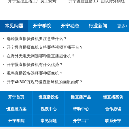
工烧烤
开宁监控直播工厂团队野外训练
开宁4G4K全彩高清慢
测报告
常见问题
开宁学院
开宁动态
行业新闻
更多+
注意些什么？
99%的工程商搞不
持哪些视频直播平台？
工程商如何制定营销
种慢直播摄像机？
工程商如何1年收入1
什么优势？
如何做好微信营销？
种摄像机？
开探究时间管理核心
慢直播球机的画质如何？
开宁首页
慢直播设备
慢直播产品
慢直播案例
慢直播方案
视频中心
帮助中心
合作必读
开宁学院
常见问题
开宁工厂
联系开宁