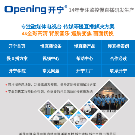
专注融媒体电视台.传媒等慢直播解决方案
4k全彩高清.背景音乐.巡航变焦.画面切换
开宁首页
慢直播设备
慢直播产品
慢直播案例
慢直播方案
视频中心
帮助中心
合作必读
开宁学院
常见问题
开宁工厂
联系开宁