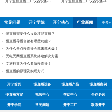
开宁监控直播工厂员工烧
-5
开宁监控直播工厂仪器设备-4
常见问题
开宁学院
开宁动态
行业新闻
更多+
2026年春节放假通知！
开宁联合创始人给您的一封信
2026年开宁五一劳动节放假通知
全国反扒大王苑国栋考察深圳开宁日夜全彩监控厂家
为环保出一份力，开宁日夜全彩监控厂家采用产品电
开宁监控厂家最新宣传折页电子版正式发布
开宁首页
慢直播设备
慢直播产品
慢直播案例
慢直播方案
视频中心
帮助中心
合作必读
开宁学院
常见问题
开宁工厂
联系开宁