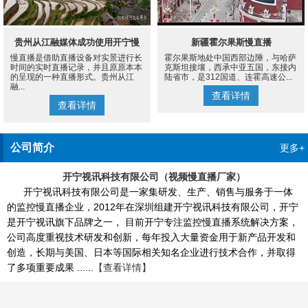
贵州从江融媒体成功使用开宁慢
新疆霍尔果斯慢直播
慢直播是借助直播设备对实景进行长
霍尔果斯地处中国西部边陲，与哈萨
直播设备案例
时间的实时直播记录，并且原原本本
克斯坦接壤，西承中亚五国，东接内
的呈现的一种直播形式。贵州从江
陆省市，是312国道、连霍高速公...
融...
查看详情
查看详情
公司简介
更多+
开宁视讯科技有限公司（视频慢直播厂家）
开宁视讯科技有限公司是一家集研发、生产、销售与服务于一体
的监控慢直播企业，2012年在深圳组建开宁视讯科技有限公司，开宁
是开宁视讯旗下品牌之一， 目前开宁专注监控慢直播系统解决方案，
公司高度重视技术研发和创新，每年投入大量资金用于新产品开发和
创造，长期与美国、日本等国际相关知名企业进行技术合作，并取得
了多项重要成果 ......
【查看详情】