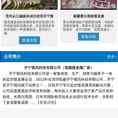
贵州从江融媒体成功使用开宁慢
新疆霍尔果斯慢直播
慢直播是借助直播设备对实景进行长
霍尔果斯地处中国西部边陲，与哈萨
直播设备案例
时间的实时直播记录，并且原原本本
克斯坦接壤，西承中亚五国，东接内
的呈现的一种直播形式。贵州从江
陆省市，是312国道、连霍高速公...
融...
查看详情
查看详情
公司简介
更多+
开宁视讯科技有限公司（视频慢直播厂家）
开宁视讯科技有限公司是一家集研发、生产、销售与服务于一体
的监控慢直播企业，2012年在深圳组建开宁视讯科技有限公司，开宁
是开宁视讯旗下品牌之一， 目前开宁专注监控慢直播系统解决方案，
公司高度重视技术研发和创新，每年投入大量资金用于新产品开发和
创造，长期与美国、日本等国际相关知名企业进行技术合作，并取得
了多项重要成果 ......
【查看详情】