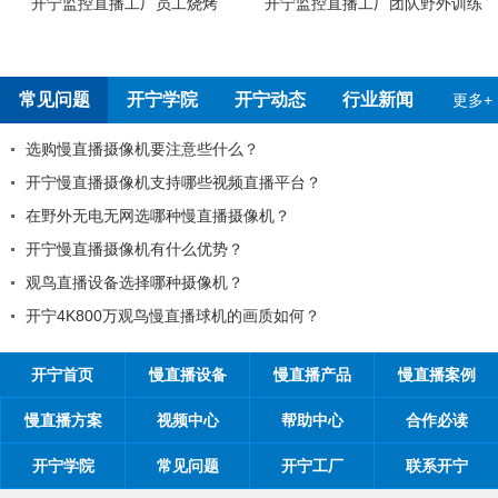
厂团队野外训练
开宁4G4K全彩高清慢直播摄像机检
开宁5G4K全彩高
测报告
检测
常见问题
开宁学院
开宁动态
行业新闻
更多+
99%的工程商搞不清楚自己的目标客户？
工程商如何制定营销方案？
工程商如何1年收入100万？
如何做好微信营销？
开探究时间管理核心关键：时间管理的21项原则
开宁首页
慢直播设备
慢直播产品
慢直播案例
慢直播方案
视频中心
帮助中心
合作必读
开宁学院
常见问题
开宁工厂
联系开宁