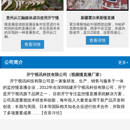
贵州从江融媒体成功使用开宁慢
新疆霍尔果斯慢直播
慢直播是借助直播设备对实景进行长
霍尔果斯地处中国西部边陲，与哈萨
直播设备案例
时间的实时直播记录，并且原原本本
克斯坦接壤，西承中亚五国，东接内
的呈现的一种直播形式。贵州从江
陆省市，是312国道、连霍高速公...
融...
查看详情
查看详情
公司简介
更多+
开宁视讯科技有限公司（视频慢直播厂家）
开宁视讯科技有限公司是一家集研发、生产、销售与服务于一体
的监控慢直播企业，2012年在深圳组建开宁视讯科技有限公司，开宁
是开宁视讯旗下品牌之一， 目前开宁专注监控慢直播系统解决方案，
公司高度重视技术研发和创新，每年投入大量资金用于新产品开发和
创造，长期与美国、日本等国际相关知名企业进行技术合作，并取得
了多项重要成果 ......
【查看详情】