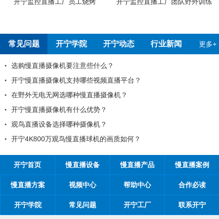
工烧烤
开宁监控直播工厂团队野外训练
开宁4G4K全彩高清慢
测报告
常见问题
开宁学院
开宁动态
行业新闻
更多+
注意些什么？
99%的工程商搞不
持哪些视频直播平台？
工程商如何制定营销
种慢直播摄像机？
工程商如何1年收入1
什么优势？
如何做好微信营销？
种摄像机？
开探究时间管理核心
慢直播球机的画质如何？
开宁首页
慢直播设备
慢直播产品
慢直播案例
慢直播方案
视频中心
帮助中心
合作必读
开宁学院
常见问题
开宁工厂
联系开宁