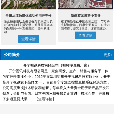
贵州从江融媒体成功使用开宁慢
新疆霍尔果斯慢直播
慢直播是借助直播设备对实景进行长
霍尔果斯地处中国西部边陲，与哈萨
直播设备案例
时间的实时直播记录，并且原原本本
克斯坦接壤，西承中亚五国，东接内
的呈现的一种直播形式。贵州从江
陆省市，是312国道、连霍高速公...
融...
查看详情
查看详情
公司简介
更多+
开宁视讯科技有限公司（视频慢直播厂家）
开宁视讯科技有限公司是一家集研发、生产、销售与服务于一体
的监控慢直播企业，2012年在深圳组建开宁视讯科技有限公司，开宁
是开宁视讯旗下品牌之一， 目前开宁专注监控慢直播系统解决方案，
公司高度重视技术研发和创新，每年投入大量资金用于新产品开发和
创造，长期与美国、日本等国际相关知名企业进行技术合作，并取得
了多项重要成果 ......
【查看详情】