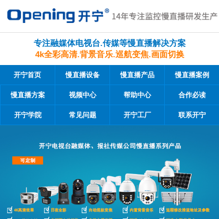
专注融媒体电视台.传媒等慢直播解决方案
4k全彩高清.背景音乐.巡航变焦.画面切换
开宁首页
慢直播设备
慢直播产品
慢直播案例
慢直播方案
视频中心
帮助中心
合作必读
开宁学院
常见问题
开宁工厂
联系开宁