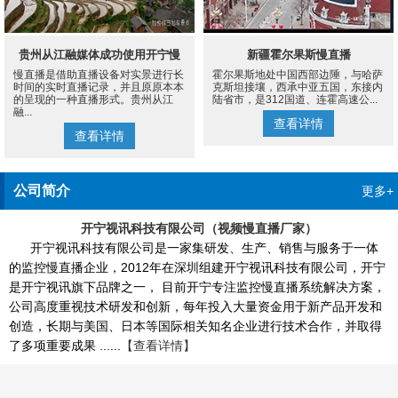
贵州从江融媒体成功使用开宁慢
新疆霍尔果斯慢直播
慢直播是借助直播设备对实景进行长
霍尔果斯地处中国西部边陲，与哈萨
直播设备案例
时间的实时直播记录，并且原原本本
克斯坦接壤，西承中亚五国，东接内
的呈现的一种直播形式。贵州从江
陆省市，是312国道、连霍高速公...
融...
查看详情
查看详情
公司简介
更多+
开宁视讯科技有限公司（视频慢直播厂家）
开宁视讯科技有限公司是一家集研发、生产、销售与服务于一体
的监控慢直播企业，2012年在深圳组建开宁视讯科技有限公司，开宁
是开宁视讯旗下品牌之一， 目前开宁专注监控慢直播系统解决方案，
公司高度重视技术研发和创新，每年投入大量资金用于新产品开发和
创造，长期与美国、日本等国际相关知名企业进行技术合作，并取得
了多项重要成果 ......
【查看详情】