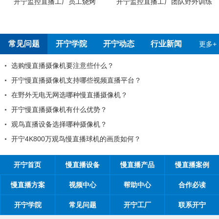
厂团队野外训练
开宁4G4K全彩高清慢直播摄像机检
开宁5G4K全彩高
测报告
检测
常见问题
开宁学院
开宁动态
行业新闻
更多+
99%的工程商搞不清楚自己的目标客户？
工程商如何制定营销方案？
工程商如何1年收入100万？
如何做好微信营销？
开探究时间管理核心关键：时间管理的21项原则
开宁首页
慢直播设备
慢直播产品
慢直播案例
慢直播方案
视频中心
帮助中心
合作必读
开宁学院
常见问题
开宁工厂
联系开宁