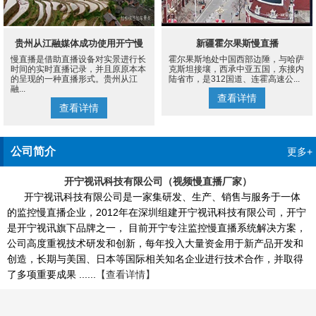
贵州从江融媒体成功使用开宁慢
新疆霍尔果斯慢直播
慢直播是借助直播设备对实景进行长
霍尔果斯地处中国西部边陲，与哈萨
直播设备案例
时间的实时直播记录，并且原原本本
克斯坦接壤，西承中亚五国，东接内
的呈现的一种直播形式。贵州从江
陆省市，是312国道、连霍高速公...
融...
查看详情
查看详情
公司简介
更多+
开宁视讯科技有限公司（视频慢直播厂家）
开宁视讯科技有限公司是一家集研发、生产、销售与服务于一体
的监控慢直播企业，2012年在深圳组建开宁视讯科技有限公司，开宁
是开宁视讯旗下品牌之一， 目前开宁专注监控慢直播系统解决方案，
公司高度重视技术研发和创新，每年投入大量资金用于新产品开发和
创造，长期与美国、日本等国际相关知名企业进行技术合作，并取得
了多项重要成果 ......
【查看详情】