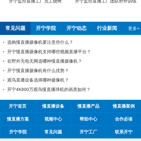
烤
开宁监控直播工厂团队野外训练
开宁4G4K全彩高清慢直播摄
测报告
常见问题
开宁学院
开宁动态
行业新闻
更多+
些什么？
99%的工程商搞不清楚自
些视频直播平台？
工程商如何制定营销方案
直播摄像机？
工程商如何1年收入100万
优势？
如何做好微信营销？
像机？
开探究时间管理核心关键
播球机的画质如何？
开宁首页
慢直播设备
慢直播产品
慢直播案例
慢直播方案
视频中心
帮助中心
合作必读
开宁学院
常见问题
开宁工厂
联系开宁