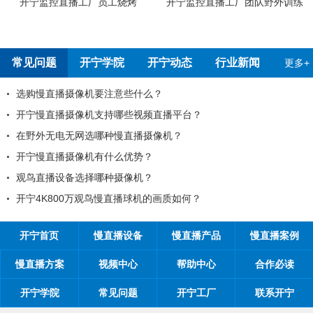
外训练
开宁4G4K全彩高清慢直播摄像机检
开宁5G4K全彩高清慢直播
测报告
检测报告
常见问题
开宁学院
开宁动态
行业新闻
更多+
99%的工程商搞不清楚自己的目标客户？
工程商如何制定营销方案？
工程商如何1年收入100万？
如何做好微信营销？
开探究时间管理核心关键：时间管理的21项原则
开宁首页
慢直播设备
慢直播产品
慢直播案例
慢直播方案
视频中心
帮助中心
合作必读
开宁学院
常见问题
开宁工厂
联系开宁