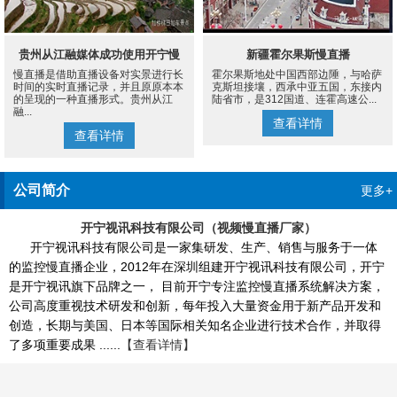
贵州从江融媒体成功使用开宁慢
新疆霍尔果斯慢直播
慢直播是借助直播设备对实景进行长
霍尔果斯地处中国西部边陲，与哈萨
直播设备案例
时间的实时直播记录，并且原原本本
克斯坦接壤，西承中亚五国，东接内
的呈现的一种直播形式。贵州从江
陆省市，是312国道、连霍高速公...
融...
查看详情
查看详情
公司简介
更多+
开宁视讯科技有限公司（视频慢直播厂家）
开宁视讯科技有限公司是一家集研发、生产、销售与服务于一体
的监控慢直播企业，2012年在深圳组建开宁视讯科技有限公司，开宁
是开宁视讯旗下品牌之一， 目前开宁专注监控慢直播系统解决方案，
公司高度重视技术研发和创新，每年投入大量资金用于新产品开发和
创造，长期与美国、日本等国际相关知名企业进行技术合作，并取得
了多项重要成果 ......
【查看详情】