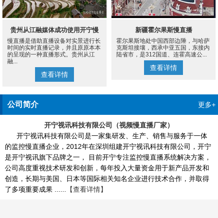
贵州从江融媒体成功使用开宁慢
新疆霍尔果斯慢直播
慢直播是借助直播设备对实景进行长
霍尔果斯地处中国西部边陲，与哈萨
直播设备案例
时间的实时直播记录，并且原原本本
克斯坦接壤，西承中亚五国，东接内
的呈现的一种直播形式。贵州从江
陆省市，是312国道、连霍高速公...
融...
查看详情
查看详情
公司简介
更多+
开宁视讯科技有限公司（视频慢直播厂家）
开宁视讯科技有限公司是一家集研发、生产、销售与服务于一体
的监控慢直播企业，2012年在深圳组建开宁视讯科技有限公司，开宁
是开宁视讯旗下品牌之一， 目前开宁专注监控慢直播系统解决方案，
公司高度重视技术研发和创新，每年投入大量资金用于新产品开发和
创造，长期与美国、日本等国际相关知名企业进行技术合作，并取得
了多项重要成果 ......
【查看详情】