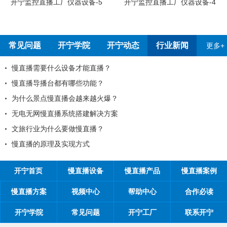
开宁监控直播工厂员工烧烤
开宁监控直播工厂仪器设备-4
常见问题
开宁学院
开宁动态
行业新闻
更多+
？
2026年春节放假通知！
开宁联合创始人给您的一封信
2026年开宁五一劳动节放假通知
全国反扒大王苑国栋考察深圳开宁日夜
1项原则
为环保出一份力，开宁日夜全彩监控厂
开宁监控厂家最新宣传折页电子版正式
开宁首页
慢直播设备
慢直播产品
慢直播案例
慢直播方案
视频中心
帮助中心
合作必读
开宁学院
常见问题
开宁工厂
联系开宁