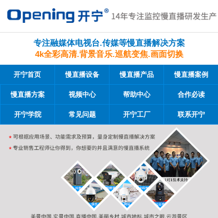
专注融媒体电视台.传媒等慢直播解决方案
4k全彩高清.背景音乐.巡航变焦.画面切换
开宁首页
慢直播设备
慢直播产品
慢直播案例
慢直播方案
视频中心
帮助中心
合作必读
开宁学院
常见问题
开宁工厂
联系开宁