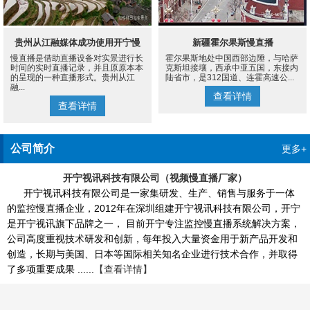
贵州从江融媒体成功使用开宁慢
新疆霍尔果斯慢直播
慢直播是借助直播设备对实景进行长
霍尔果斯地处中国西部边陲，与哈萨
直播设备案例
时间的实时直播记录，并且原原本本
克斯坦接壤，西承中亚五国，东接内
的呈现的一种直播形式。贵州从江
陆省市，是312国道、连霍高速公...
融...
查看详情
查看详情
公司简介
更多+
开宁视讯科技有限公司（视频慢直播厂家）
开宁视讯科技有限公司是一家集研发、生产、销售与服务于一体
的监控慢直播企业，2012年在深圳组建开宁视讯科技有限公司，开宁
是开宁视讯旗下品牌之一， 目前开宁专注监控慢直播系统解决方案，
公司高度重视技术研发和创新，每年投入大量资金用于新产品开发和
创造，长期与美国、日本等国际相关知名企业进行技术合作，并取得
了多项重要成果 ......
【查看详情】