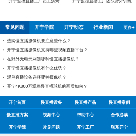
工烧烤
开宁监控直播工厂团队野外训练
开宁4G4K全彩高清慢
测报告
常见问题
开宁学院
开宁动态
行业新闻
更多+
注意些什么？
99%的工程商搞不
持哪些视频直播平台？
工程商如何制定营销
种慢直播摄像机？
工程商如何1年收入1
什么优势？
如何做好微信营销？
种摄像机？
开探究时间管理核心
慢直播球机的画质如何？
开宁首页
慢直播设备
慢直播产品
慢直播案例
慢直播方案
视频中心
帮助中心
合作必读
开宁学院
常见问题
开宁工厂
联系开宁