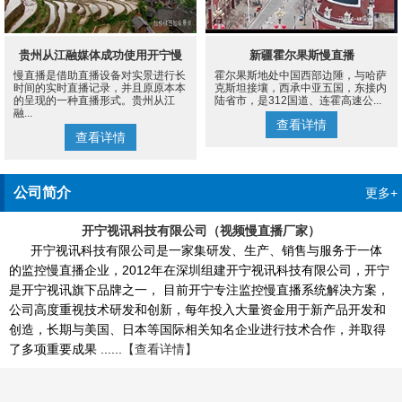
贵州从江融媒体成功使用开宁慢
新疆霍尔果斯慢直播
慢直播是借助直播设备对实景进行长
霍尔果斯地处中国西部边陲，与哈萨
直播设备案例
时间的实时直播记录，并且原原本本
克斯坦接壤，西承中亚五国，东接内
的呈现的一种直播形式。贵州从江
陆省市，是312国道、连霍高速公...
融...
查看详情
查看详情
公司简介
更多+
开宁视讯科技有限公司（视频慢直播厂家）
开宁视讯科技有限公司是一家集研发、生产、销售与服务于一体
的监控慢直播企业，2012年在深圳组建开宁视讯科技有限公司，开宁
是开宁视讯旗下品牌之一， 目前开宁专注监控慢直播系统解决方案，
公司高度重视技术研发和创新，每年投入大量资金用于新产品开发和
创造，长期与美国、日本等国际相关知名企业进行技术合作，并取得
了多项重要成果 ......
【查看详情】