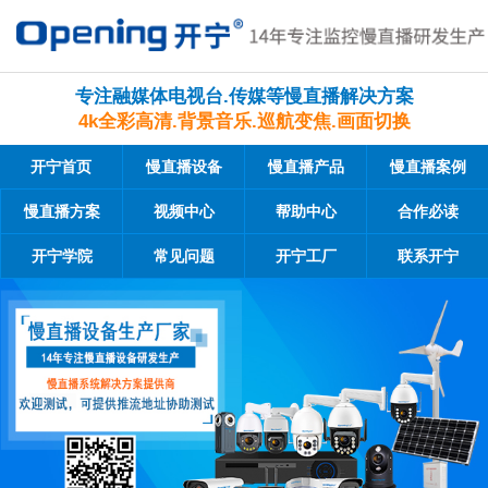
专注融媒体电视台.传媒等慢直播解决方案
4k全彩高清.背景音乐.巡航变焦.画面切换
开宁首页
慢直播设备
慢直播产品
慢直播案例
慢直播方案
视频中心
帮助中心
合作必读
开宁学院
常见问题
开宁工厂
联系开宁