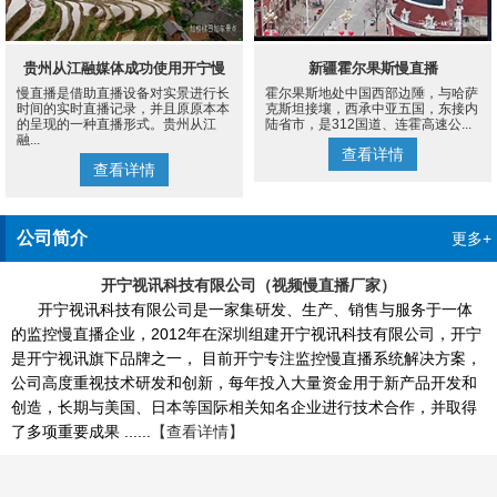
贵州从江融媒体成功使用开宁慢
新疆霍尔果斯慢直播
慢直播是借助直播设备对实景进行长
霍尔果斯地处中国西部边陲，与哈萨
直播设备案例
时间的实时直播记录，并且原原本本
克斯坦接壤，西承中亚五国，东接内
的呈现的一种直播形式。贵州从江
陆省市，是312国道、连霍高速公...
融...
查看详情
查看详情
公司简介
更多+
开宁视讯科技有限公司（视频慢直播厂家）
开宁视讯科技有限公司是一家集研发、生产、销售与服务于一体
的监控慢直播企业，2012年在深圳组建开宁视讯科技有限公司，开宁
是开宁视讯旗下品牌之一， 目前开宁专注监控慢直播系统解决方案，
公司高度重视技术研发和创新，每年投入大量资金用于新产品开发和
创造，长期与美国、日本等国际相关知名企业进行技术合作，并取得
了多项重要成果 ......
【查看详情】