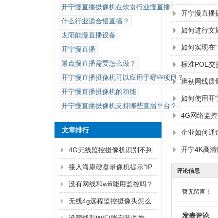
开宁慢直播摄像机在饮食行业慢直播
开宁慢直播
什么行业适合慢直播？
如何进行文
太阳能慢直播设备
如何实现在
开宁慢直播
景点慢直播需要怎么做？
标准POE
开宁慢直播摄像机可以应用于哪些项目？
辨别网线质
开宁慢直播摄像机的功能
如何使用开
开宁慢直播摄像机支持哪些直播平台？
4G网络监
文章排行
企业如何通
开宁4K高
4G无线监控摄像机识别不到
内存卡怎么解决？
接入海康硬盘录像机提示“IP
评论信息
通道异常”解决方法
没有网线和wifi能用监控吗？
暂无留言！
无线4g远程监控摄像头怎么
发表评论
连手机