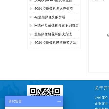
没网线和WIFI能安装监控
吗？
4G监控摄像机怎么充值流
量？
4g监控摄像头的弊端
网络硬盘录像机搜索不到海康
监控摄像机的IP地址的解决方
监控摄像机花屏解决方法
法
4G监控摄像机设置报警方法
关于开
公司简介
请您留言
企业文化