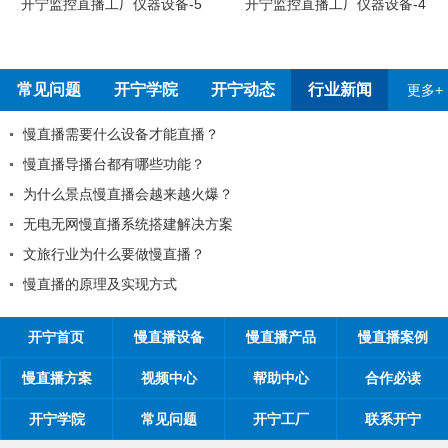
开宁监控直播工厂员工烧烤
开宁监控直播工厂仪器设备-4
常见问题
开宁学院
开宁动态
行业新闻
更多+
？
2026年春节放假通知！
开宁联合创始人给您的一封信
2026年开宁五一劳动节放假通知
全国反扒大王苑国栋考察深圳开宁日夜
1项原则
为环保出一份力，开宁日夜全彩监控厂
开宁监控厂家最新宣传折页电子版正式
开宁首页
慢直播设备
慢直播产品
慢直播案例
慢直播方案
视频中心
帮助中心
合作必读
开宁学院
常见问题
开宁工厂
联系开宁