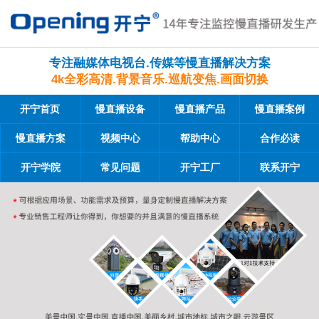
专注融媒体电视台.传媒等慢直播解决方案
4k全彩高清.背景音乐.巡航变焦.画面切换
开宁首页
慢直播设备
慢直播产品
慢直播案例
慢直播方案
视频中心
帮助中心
合作必读
开宁学院
常见问题
开宁工厂
联系开宁