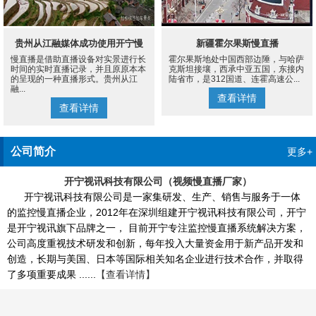
贵州从江融媒体成功使用开宁慢
新疆霍尔果斯慢直播
慢直播是借助直播设备对实景进行长
霍尔果斯地处中国西部边陲，与哈萨
直播设备案例
时间的实时直播记录，并且原原本本
克斯坦接壤，西承中亚五国，东接内
的呈现的一种直播形式。贵州从江
陆省市，是312国道、连霍高速公...
融...
查看详情
查看详情
公司简介
更多+
开宁视讯科技有限公司（视频慢直播厂家）
开宁视讯科技有限公司是一家集研发、生产、销售与服务于一体
的监控慢直播企业，2012年在深圳组建开宁视讯科技有限公司，开宁
是开宁视讯旗下品牌之一， 目前开宁专注监控慢直播系统解决方案，
公司高度重视技术研发和创新，每年投入大量资金用于新产品开发和
创造，长期与美国、日本等国际相关知名企业进行技术合作，并取得
了多项重要成果 ......
【查看详情】