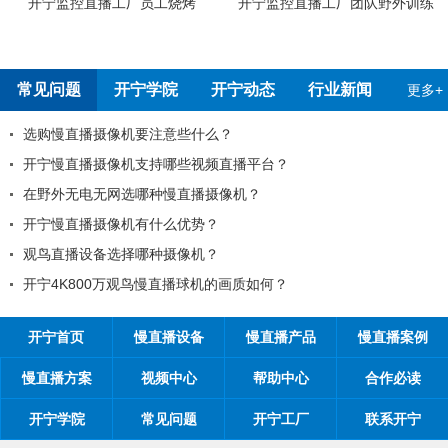
开宁监控直播工厂团队野外训练
开宁4G4K全彩高清慢直播摄像机检
测报告
常见问题
开宁学院
开宁动态
行业新闻
更多+
99%的工程商搞不清楚自己的目
播平台？
工程商如何制定营销方案？
机？
工程商如何1年收入100万？
如何做好微信营销？
开探究时间管理核心关键：时间管
画质如何？
开宁首页
慢直播设备
慢直播产品
慢直播案例
慢直播方案
视频中心
帮助中心
合作必读
开宁学院
常见问题
开宁工厂
联系开宁