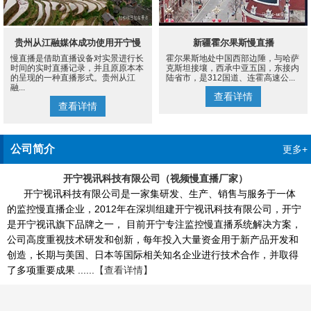
贵州从江融媒体成功使用开宁慢
新疆霍尔果斯慢直播
慢直播是借助直播设备对实景进行长
霍尔果斯地处中国西部边陲，与哈萨
直播设备案例
时间的实时直播记录，并且原原本本
克斯坦接壤，西承中亚五国，东接内
的呈现的一种直播形式。贵州从江
陆省市，是312国道、连霍高速公...
融...
查看详情
查看详情
公司简介
更多+
开宁视讯科技有限公司（视频慢直播厂家）
开宁视讯科技有限公司是一家集研发、生产、销售与服务于一体
的监控慢直播企业，2012年在深圳组建开宁视讯科技有限公司，开宁
是开宁视讯旗下品牌之一， 目前开宁专注监控慢直播系统解决方案，
公司高度重视技术研发和创新，每年投入大量资金用于新产品开发和
创造，长期与美国、日本等国际相关知名企业进行技术合作，并取得
了多项重要成果 ......
【查看详情】