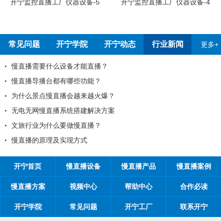
开宁监控直播工厂员工烧烤
开宁监控直播工厂仪器设备-4
常见问题
开宁学院
开宁动态
行业新闻
更多+
己的目标客户？
2026年春节放假通知！
开宁联合创始人给您的一封
？
2026年开宁五一劳动节放
全国反扒大王苑国栋考察深
时间管理的21项原则
为环保出一份力，开宁日夜
开宁监控厂家最新宣传折页
开宁首页
慢直播设备
慢直播产品
慢直播案例
慢直播方案
视频中心
帮助中心
合作必读
开宁学院
常见问题
开宁工厂
联系开宁