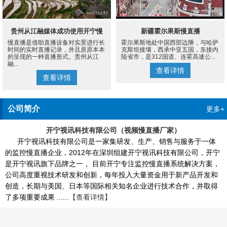
贵州从江融媒体成功使用开宁慢
新疆霍尔果斯慢直播
慢直播是借助直播设备对实景进行长
霍尔果斯地处中国西部边陲，与哈萨
直播设备案例
时间的实时直播记录，并且原原本本
克斯坦接壤，西承中亚五国，东接内
的呈现的一种直播形式。贵州从江
陆省市，是312国道、连霍高速公...
融...
查看详情
查看详情
公司简介
更多+
开宁视讯科技有限公司（视频慢直播厂家）
开宁视讯科技有限公司是一家集研发、生产、销售与服务于一体
的监控慢直播企业，2012年在深圳组建开宁视讯科技有限公司，开宁
是开宁视讯旗下品牌之一， 目前开宁专注监控慢直播系统解决方案，
公司高度重视技术研发和创新，每年投入大量资金用于新产品开发和
创造，长期与美国、日本等国际相关知名企业进行技术合作，并取得
了多项重要成果 ......
【查看详情】